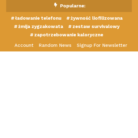
Skip
Popularne:
To
ładowanie telefonu
żywność liofilizowana
Content
żmija zygzakowata
zestaw survivalowy
zapotrzebowanie kaloryczne
Account
Random News
Signup For Newsletter