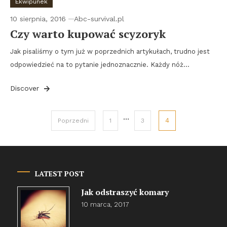
Ekwipunek
10 sierpnia, 2016
Abc-survival.pl
Czy warto kupować scyzoryk
Jak pisaliśmy o tym już w poprzednich artykułach, trudno jest
odpowiedzieć na to pytanie jednoznacznie. Każdy nóż…
Discover
Stronicowanie
…
4
Poprzedni
1
3
wpisów
LATEST POST
Jak odstraszyć komary
10 marca, 2017