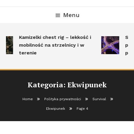
Menu
Kamizelki chest rig – lekkość i
Surv
mobilność na strzelnicy i w
pole
terenie
pos
Kategoria:
Ekwipunek
Home
Polityka prywatności
Survival
Ekwipunek
Page 4