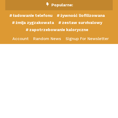
Skip
Popularne:
To
ładowanie telefonu
żywność liofilizowana
Content
żmija zygzakowata
zestaw survivalowy
zapotrzebowanie kaloryczne
Account
Random News
Signup For Newsletter