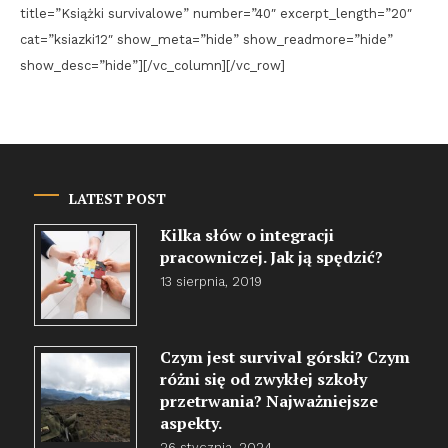
title=”Książki survivalowe” number=”40″ excerpt_length=”20″
cat=”ksiazki12″ show_meta=”hide” show_readmore=”hide”
show_desc=”hide”][/vc_column][/vc_row]
LATEST POST
Kilka słów o integracji
pracowniczej. Jak ją spędzić?
13 sierpnia, 2019
Czym jest survival górski? Czym
różni się od zwykłej szkoły
przetrwania? Najważniejsze
aspekty.
26 stycznia, 2024