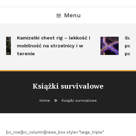
Menu
Kamizelki chest rig – lekkość i
Surv
mobilność na strzelnicy i w
pole
terenie
post
Książki survivalowe
Home
Książki survivalowe
[vc_row][vc_column][news_box style=”large_triple”