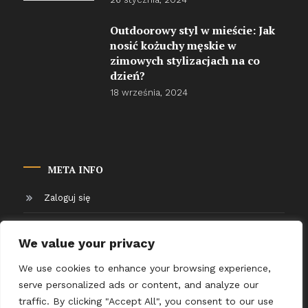
Outdoorowy styl w mieście: Jak
nosić kożuchy męskie w
zimowych stylizacjach na co
dzień?
18 września, 2024
META INFO
Zaloguj się
Kanał wpisów
We value your privacy
Kanał komentarzy
We use cookies to enhance your browsing experience,
serve personalized ads or content, and analyze our
WordPress.org
traffic. By clicking "Accept All", you consent to our use