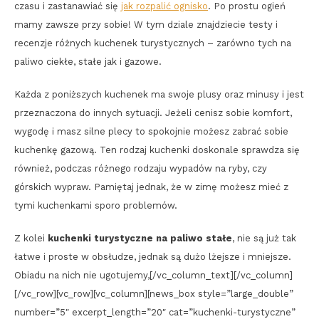
czasu i zastanawiać się
jak rozpalić ognisko
. Po prostu ogień
mamy zawsze przy sobie! W tym dziale znajdziecie testy i
recenzje różnych kuchenek turystycznych – zarówno tych na
paliwo ciekłe, stałe jak i gazowe.
Każda z poniższych kuchenek ma swoje plusy oraz minusy i jest
przeznaczona do innych sytuacji. Jeżeli cenisz sobie komfort,
wygodę i masz silne plecy to spokojnie możesz zabrać sobie
kuchenkę gazową. Ten rodzaj kuchenki doskonale sprawdza się
również, podczas różnego rodzaju wypadów na ryby, czy
górskich wypraw. Pamiętaj jednak, że w zimę możesz mieć z
tymi kuchenkami sporo problemów.
Z kolei
kuchenki turystyczne na paliwo stałe
, nie są już tak
łatwe i proste w obsłudze, jednak są dużo lżejsze i mniejsze.
Obiadu na nich nie ugotujemy,[/vc_column_text][/vc_column]
[/vc_row][vc_row][vc_column][news_box style=”large_double”
number=”5″ excerpt_length=”20″ cat=”kuchenki-turystyczne”