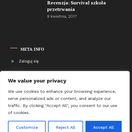
Recenzja: Survival szkoła
przetrwania
8 kwietnia, 2017
META INFO
Zaloguj się
Kanał wpisów
We value your privacy
Kanał komentarzy
We use cookies to enhance your browsing experience,
serve personalized ads or content, and analyze our
WordPress.org
traffic. By clicking "Accept All", you consent to our use
of cookies.
Advertisement
Tutorials
Customize
Reject All
Accept All