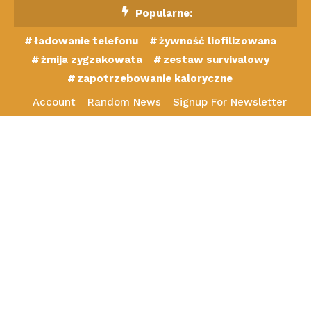
Skip
Popularne:
To
ładowanie telefonu
żywność liofilizowana
Content
żmija zygzakowata
zestaw survivalowy
zapotrzebowanie kaloryczne
Account
Random News
Signup For Newsletter