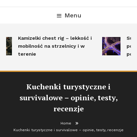
Menu
Kamizelki chest rig – lekkość i
Surv
mobilność na strzelnicy i w
pole
terenie
post
Kuchenki turystyczne i
survivalowe – opinie, testy,
recenzje
Home
Kuchenki turystyczne i survivalowe – opinie, testy, recenzje