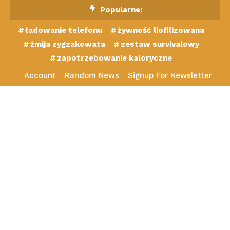
Skip
Popularne:
To
ładowanie telefonu
żywność liofilizowana
Content
żmija zygzakowata
zestaw survivalowy
zapotrzebowanie kaloryczne
Account
Random News
Signup For Newsletter