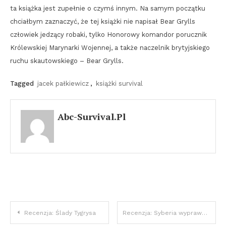
ta książka jest zupełnie o czymś innym. Na samym początku
chciałbym zaznaczyć, że tej książki nie napisał Bear Grylls
człowiek jedzący robaki, tylko Honorowy komandor porucznik
Królewskiej Marynarki Wojennej, a także naczelnik brytyjskiego
ruchu skautowskiego – Bear Grylls.
Tagged
jacek pałkiewicz
,
książki survival
Abc-Survival.pl
Nawigacja
Recenzja: Ślady Tygrysa
Recenzja: Syberia wyprawa na biegun zimna