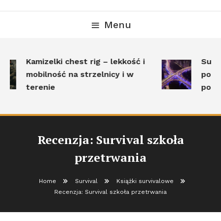
Menu
Kamizelki chest rig – lekkość i
Surviv
mobilność na strzelnicy i w
poleg
terenie
posta
Recenzja: Survival szkoła
przetrwania
Home
Survival
Książki survivalowe
Recenzja: Survival szkoła przetrwania