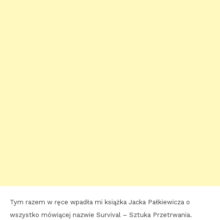
Tym razem w ręce wpadła mi książka Jacka Pałkiewicza o
wszystko mówiącej nazwie Survival – Sztuka Przetrwania.