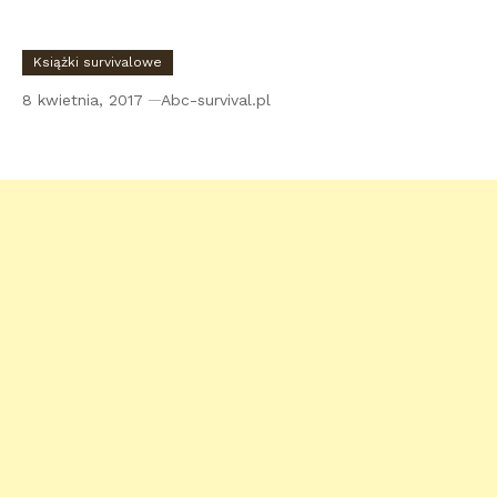
Książki survivalowe
8 kwietnia, 2017
Abc-survival.pl
Recenzja: Survival szkoła przetrwania