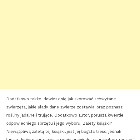
Dodatkowo także, dowiesz się jak skórować schwytane
zwierzęta, jakie ślady dane zwierze zostawia, oraz poznasz
rośliny jadalne i trujące. Dodatkowo autor, porusza kwestie
odpowiedniego sprzętu i jego wyboru. Zalety książki?
Niewątpliwą zaletą tej książki, jest jej bogata treść, jednak
ludzie dopiero zaczynający swoją przygodę z survivalem, muszą