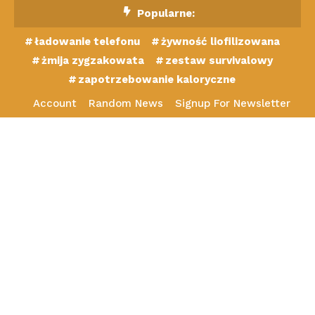
Skip
Popularne:
To
ładowanie telefonu
żywność liofilizowana
Content
żmija zygzakowata
zestaw survivalowy
zapotrzebowanie kaloryczne
Account
Random News
Signup For Newsletter