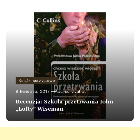
Książki survivalowe
8 kwietnia, 2017
Abc-survival.pl
Recenzja: Szkoła przetrwania John
„Lofty” Wiseman