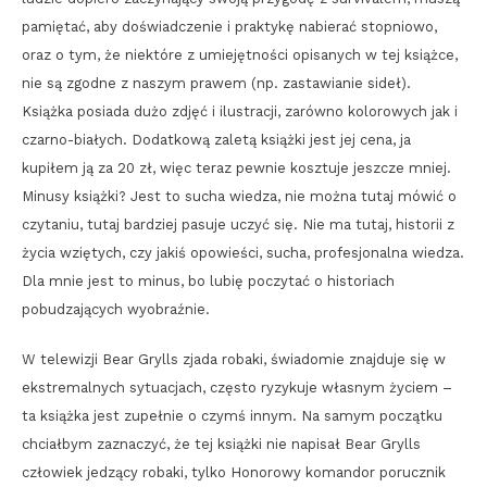
pamiętać, aby doświadczenie i praktykę nabierać stopniowo,
oraz o tym, że niektóre z umiejętności opisanych w tej książce,
nie są zgodne z naszym prawem (np. zastawianie sideł).
Książka posiada dużo zdjęć i ilustracji, zarówno kolorowych jak i
czarno-białych. Dodatkową zaletą książki jest jej cena, ja
kupiłem ją za 20 zł, więc teraz pewnie kosztuje jeszcze mniej.
Minusy książki? Jest to sucha wiedza, nie można tutaj mówić o
czytaniu, tutaj bardziej pasuje uczyć się. Nie ma tutaj, historii z
życia wziętych, czy jakiś opowieści, sucha, profesjonalna wiedza.
Dla mnie jest to minus, bo lubię poczytać o historiach
pobudzających wyobraźnie.
W telewizji Bear Grylls zjada robaki, świadomie znajduje się w
ekstremalnych sytuacjach, często ryzykuje własnym życiem –
ta książka jest zupełnie o czymś innym. Na samym początku
chciałbym zaznaczyć, że tej książki nie napisał Bear Grylls
człowiek jedzący robaki, tylko Honorowy komandor porucznik