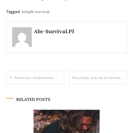
Tagged
książki survival
Abc-Survival.pl
Nawigacja
Recenzja: Szaleństwo Marszu
Recenzja: Szkoła przetrwania kultowy poradnik survivalowy
wpisu
RELATED POSTS