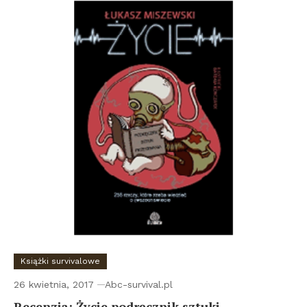
Książki survivalowe
26 kwietnia, 2017
Abc-survival.pl
Recenzja: Życie podręcznik sztuki