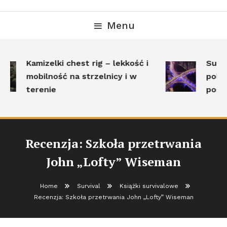
Menu
Kamizelki chest rig – lekkość i
Surviv
mobilność na strzelnicy i w
polega
terenie
posta
Recenzja: Szkoła przetrwania
John „Lofty” Wiseman
Home
Survival
Książki survivalowe
Recenzja: Szkoła przetrwania John „Lofty” Wiseman