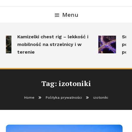
Menu
Kamizelki chest rig – lekkość i
Surv
mobilność na strzelnicy i w
pole
terenie
post
Tag:
izotoniki
Home
Polityka prywatności
izotoniki