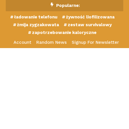
Skip
Popularne:
To
ładowanie telefonu
żywność liofilizowana
Content
żmija zygzakowata
zestaw survivalowy
zapotrzebowanie kaloryczne
Account
Random News
Signup For Newsletter