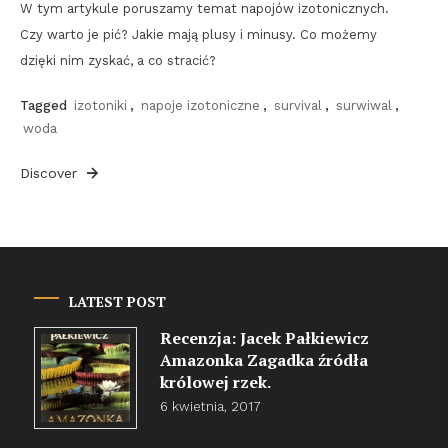
W tym artykule poruszamy temat napojów izotonicznych.
Czy warto je pić? Jakie mają plusy i minusy. Co możemy
dzięki nim zyskać, a co stracić?
Tagged
izotoniki
,
napoje izotoniczne
,
survival
,
surwiwal
,
woda
Discover
LATEST POST
Recenzja: Jacek Pałkiewicz
Amazonka Zagadka źródła
królowej rzek.
6 kwietnia, 2017