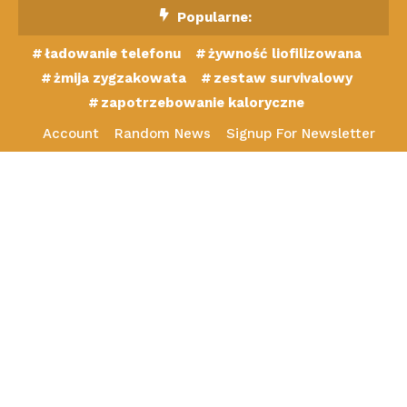
Skip
Popularne:
To
ładowanie telefonu
żywność liofilizowana
Content
żmija zygzakowata
zestaw survivalowy
zapotrzebowanie kaloryczne
Account
Random News
Signup For Newsletter