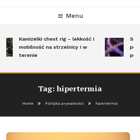
Menu
Kamizelki chest rig – lekkość i
Surv
mobilność na strzelnicy i w
pole
terenie
pos
Tag:
hipertermia
Home
Polityka prywatności
hipertermia