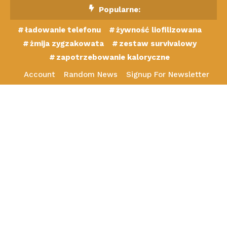
Skip
Popularne:
To
ładowanie telefonu
żywność liofilizowana
Content
żmija zygzakowata
zestaw survivalowy
zapotrzebowanie kaloryczne
Account
Random News
Signup For Newsletter