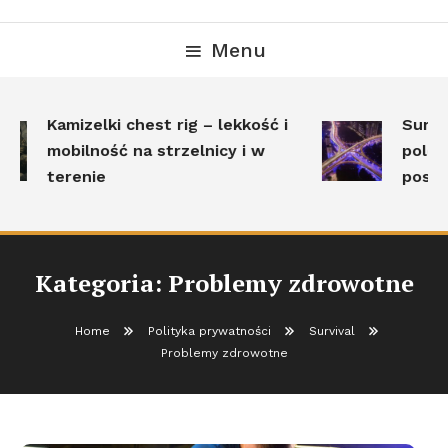
Menu
Kamizelki chest rig – lekkość i
Surviva
mobilność na strzelnicy i w
polega 
terenie
postaw
Kategoria:
Problemy zdrowotne
Home
Polityka prywatności
Survival
Problemy zdrowotne