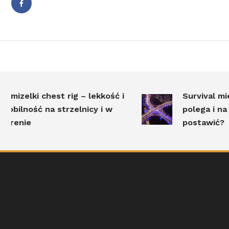
amizelki chest rig – lekkość i
Survival miej
obilność na strzelnicy i w
polega i na j
erenie
postawić?