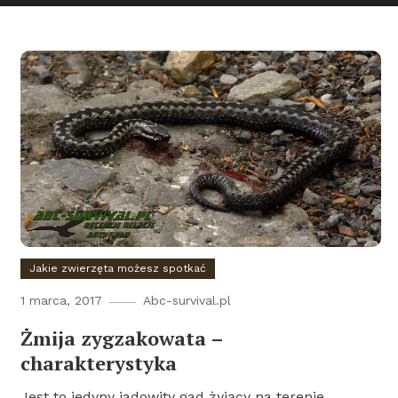
Jakie zwierzęta możesz spotkać
1 marca, 2017
Abc-survival.pl
Żmija zygzakowata –
charakterystyka
Jest to jedyny jadowity gad żyjący na terenie