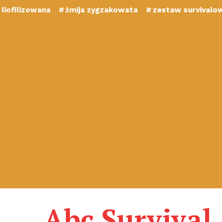
liofilizowana
żmija zygzakowata
zestaw survivalo
Abc Survival