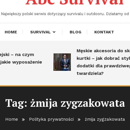
Największy polski serwis dotyczący survivalu i outdooru. Działamy od 
HOME
SURVIVAL
BLOG
KONTAKT
Męskie akcesoria do skó
ski – na czym
kurtki – jak dobrać styl
akie wyposażenie
dodatki dla prawdziweg
twardziela?
Tag:
żmija zygzakowata
Home
Polityka prywatności
żmija zygzakowata