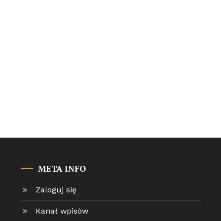
META INFO
Zaloguj się
Kanał wpisów