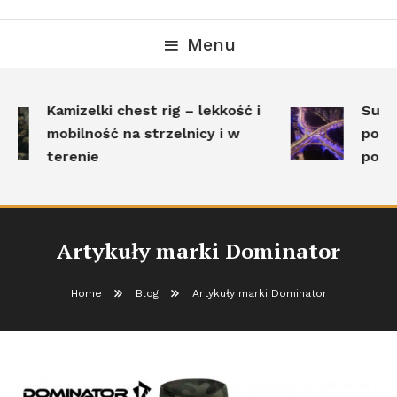
Menu
Kamizelki chest rig – lekkość i
Surviv
mobilność na strzelnicy i w
polega
terenie
posta
Artykuły marki Dominator
Home
Blog
Artykuły marki Dominator