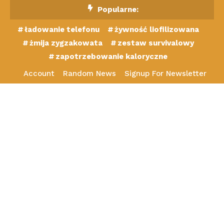
Skip
Popularne:
To
ładowanie telefonu
żywność liofilizowana
Content
żmija zygzakowata
zestaw survivalowy
zapotrzebowanie kaloryczne
Account
Random News
Signup For Newsletter