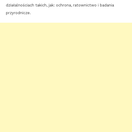
działalnościach takich, jak: ochrona, ratownictwo i badania
przyrodnicze.