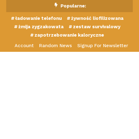
Skip
Popularne:
To
ładowanie telefonu
żywność liofilizowana
Content
żmija zygzakowata
zestaw survivalowy
zapotrzebowanie kaloryczne
Account
Random News
Signup For Newsletter