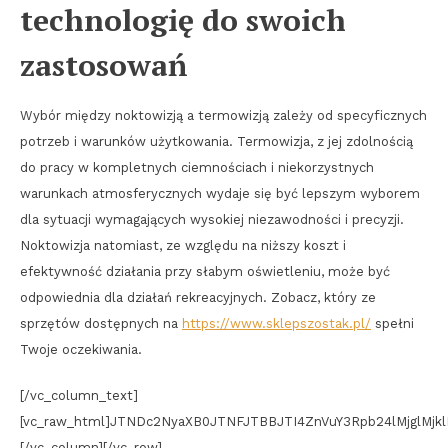
technologię do swoich
zastosowań
Wybór między noktowizją a termowizją zależy od specyficznych
potrzeb i warunków użytkowania. Termowizja, z jej zdolnością
do pracy w kompletnych ciemnościach i niekorzystnych
warunkach atmosferycznych wydaje się być lepszym wyborem
dla sytuacji wymagających wysokiej niezawodności i precyzji.
Noktowizja natomiast, ze względu na niższy koszt i
efektywność działania przy słabym oświetleniu, może być
odpowiednia dla działań rekreacyjnych. Zobacz, który ze
sprzętów dostępnych na
https://www.sklepszostak.pl/
spełni
Twoje oczekiwania.
[/vc_column_text]
[vc_raw_html]JTNDc2NyaXB0JTNFJTBBJTI4ZnVuY3Rpb24lMjglM
[/vc_column][/vc_row]