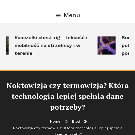
Menu
Kamizelki chest rig – lekkość i
Surviv
mobilność na strzelnicy i w
polega
terenie
posta
Noktowizja czy termowizja? Która
technologia lepiej spełnia dane
potrzeby?
Home
Blog
Noktowizja czy termowizja? Która technologia lepiej spełnia
dane potrzeby?