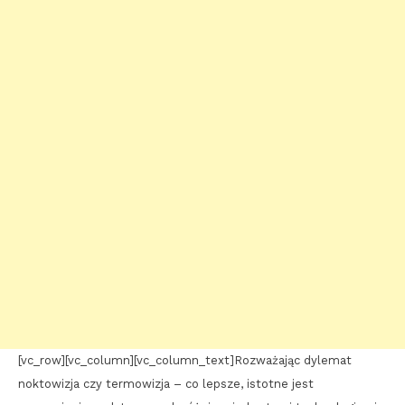
[vc_row][vc_column][vc_column_text]Rozważając dylemat
noktowizja czy termowizja – co lepsze, istotne jest