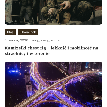
Blog
Ekwipunek
4 marca, 2026
moj_nowy_admin
Kamizelki chest rig – lekkość i mobilność na
strzelnicy i w terenie