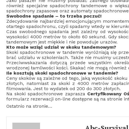
Jako pasażer nie musimy posiadać żadnego doświadc
również specjalne spadochrony tandemowe o więks
spadochrony zapasowe oraz automaty spadochronowe, c
Swobodne spadanie – to trzeba poczuć!
Zdecydowanie najbardziej emocjonującym momentem w
otartego spadochronu, czyli spadamy wtedy w kierunku
Czas swobodnego spadania jest zależny od wysokośc
wysokości 4000 metrów to około 60 sekund. Gdy skoc
tandemowym jest miękkie i nie powoduje urazów.
Kto może wziąć udział w skoku tandemowym?
Skoki spadochronowe w tandemie wyróżniają się prze
brać udziału w szkoleniach. Także nie musimy uczest
Przeciwwskazania dotyczą przede wszystkim określon
wrodzonej łamliwości kości. Skakać nie mogą również
Ile kosztują skoki spadochronowe w tandemie?
Ceny skoków są zależne od tego, jaką wysokość skoku
złotych, natomiast za skoki z 4000 metrów zapłac
filmowania. Jest to wydatek od 200 do 300 złotych.
Na skoki spadochronowe zaprasza
Certyfikowany Oś
formularz rezerwacji on-line dostępne są na stronie i
Ostatnio na stronie…
Abc-Survival