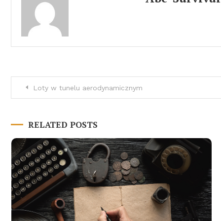
Nawigacja
Loty w tunelu aerodynamicznym
wpisu
RELATED POSTS