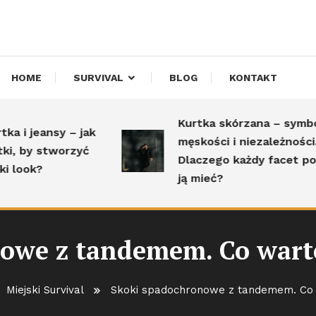
HOME
SURVIVAL
BLOG
KONTAKT
Kurtka skórzana – symbol
eansy – jak
męskości i niezależności.
 stworzyć
Dlaczego każdy facet powinien
?
ją mieć?
owe z tandemem. Co warto
Miejski Survival
Skoki spadochronowe z tandemem. Co w