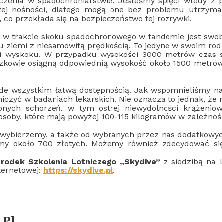
zenia w spadochroniarstwie. Jesteśmy spięci wtedy z p
zej nośności, dlatego mogą one bez problemu utrzyma
o przekłada się na bezpieczeństwo tej rozrywki.
 trakcie skoku spadochronowego w tandemie jest swobod
 ziemi z niesamowitą prędkością. To jedyne w swoim rodz
i wyskoku. W przypadku wysokości 3000 metrów czas s
zkowie osiągną odpowiednią wysokość około 1500 metrów,
de wszystkim łatwą dostępnością. Jak wspomnieliśmy n
niczyć w badaniach lekarskich. Nie oznacza to jednak, ż
ych schorzeń, w tym ostrej niewydolności krążeniowej 
 osoby, które mają powyżej 100-115 kilogramów w zależn
 wybierzemy, a także od wybranych przez nas dodatkowy
imy około 700 złotych. Możemy również zdecydować się
rodek Szkolenia Lotniczego „Skydive”
z siedzibą na 
nternetowej:
https://skydive.pl
.
.pl