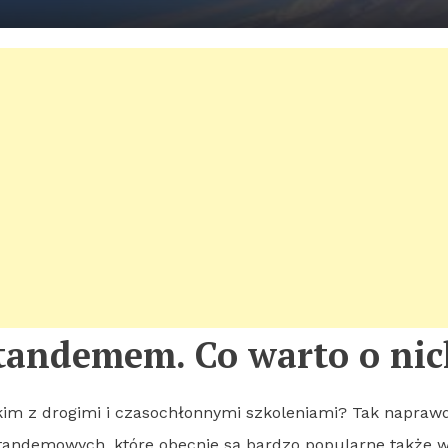
tandemem. Co warto o nic
kim z drogimi i czasochłonnymi szkoleniami? Tak naprawd
andemowych, które obecnie są bardzo popularne także w 