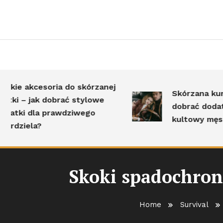
akcesoria do skórzanej
Skórzana kurtka i j
– jak dobrać stylowe
dobrać dodatki, by
 dla prawdziwego
kultowy męski look
ela?
Skoki spadochron
Home
Survival