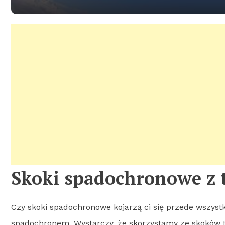
Skoki spadochronowe z 
Czy skoki spadochronowe kojarzą ci się przede wszyst
spadochronem. Wystarczy, że skorzystamy ze skoków t