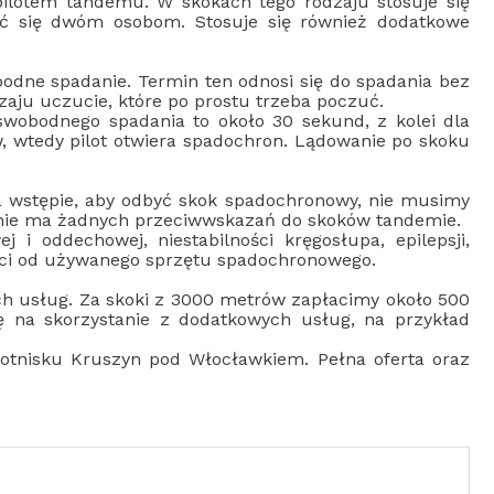
ilotem tandemu. W skokach tego rodzaju stosuje się
ć się dwóm osobom. Stosuje się również dodatkowe
ne spadanie. Termin ten odnosi się do spadania bez
aju uczucie, które po prostu trzeba poczuć.
wobodnego spadania to około 30 sekund, z kolei dla
 wtedy pilot otwiera spadochron. Lądowanie po skoku
a wstępie, aby odbyć skok spadochronowy, nie musimy
e nie ma żadnych przeciwwskazań do skoków tandemie.
i oddechowej, niestabilności kręgosłupa, epilepsji,
ości od używanego sprzętu spadochronowego.
ch usług. Za skoki z 3000 metrów zapłacimy około 500
 na skorzystanie z dodatkowych usług, na przykład
lotnisku Kruszyn pod Włocławkiem. Pełna oferta oraz