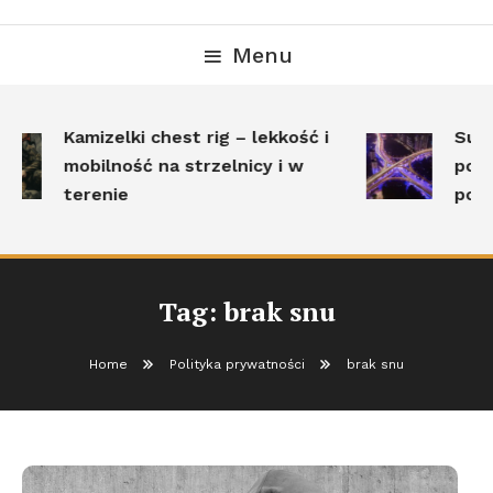
Menu
Kamizelki chest rig – lekkość i
Surv
mobilność na strzelnicy i w
pole
terenie
post
Tag:
brak snu
Home
Polityka prywatności
brak snu