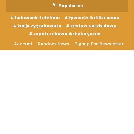
Skip
Popularne:
To
ładowanie telefonu
żywność liofilizowana
Content
żmija zygzakowata
zestaw survivalowy
zapotrzebowanie kaloryczne
Account
Random News
Signup For Newsletter