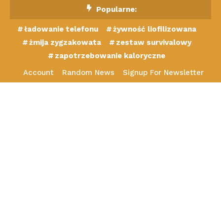
Skip
Popularne:
To
ładowanie telefonu
żywność liofilizowana
Content
żmija zygzakowata
zestaw survivalowy
zapotrzebowanie kaloryczne
Account
Random News
Signup For Newsletter