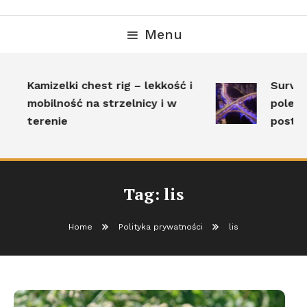
Menu
Kamizelki chest rig – lekkość i
Surviva
mobilność na strzelnicy i w
polega
terenie
postaw
Tag:
lis
Home
Polityka prywatności
lis