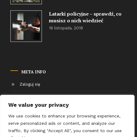
Latarki policyjne – sprawdź, co
musisz o nich wiedzieć
18 listopada, 2019
META INFO
Zaloguj się
Kanał wpisów
We value your privacy
Kanał komentarzy
We use cookies to enhance your browsing experience,
serve personalized ads or content, and analyze our
WordPress.org
traffic. By clicking "Accept All", you consent to our use