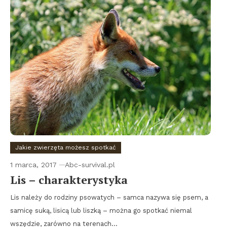
Jakie zwierzęta możesz spotkać
1 marca, 2017
Abc-survival.pl
Lis – charakterystyka
Lis należy do rodziny psowatych – samca nazywa się psem, a
samicę suką, lisicą lub liszką – można go spotkać niemal
wszędzie, zarówno na terenach…