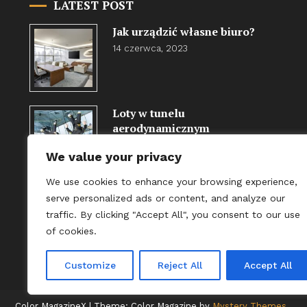
LATEST POST
Jak urządzić własne biuro?
14 czerwca, 2023
Loty w tunelu
aerodynamicznym
13 listopada, 2016
We value your privacy
We use cookies to enhance your browsing experience,
Najlepsze metody na
serve personalized ads or content, and analyze our
przetrwanie w trudnych
traffic. By clicking "Accept All", you consent to our use
warunkach
of cookies.
9 lipca, 2024
Customize
Reject All
Accept All
Color MagazineX
|
Theme: Color Magazine by
Mystery Themes
.