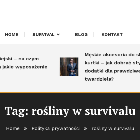
HOME
SURVIVAL
BLOG
KONTAKT
Męskie akcesoria do skó
ski – na czym
kurtki – jak dobrać styl
akie wyposażenie
dodatki dla prawdziweg
twardziela?
Tag:
rośliny w survivalu
Home
Polityka prywatności
rośliny w survivalu