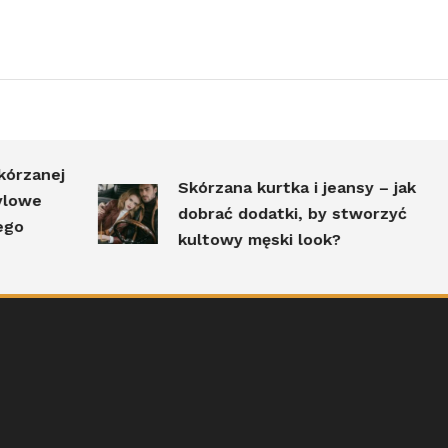
rzanej
Skórzana kurtka i jeansy – jak
owe
dobrać dodatki, by stworzyć
o
kultowy męski look?