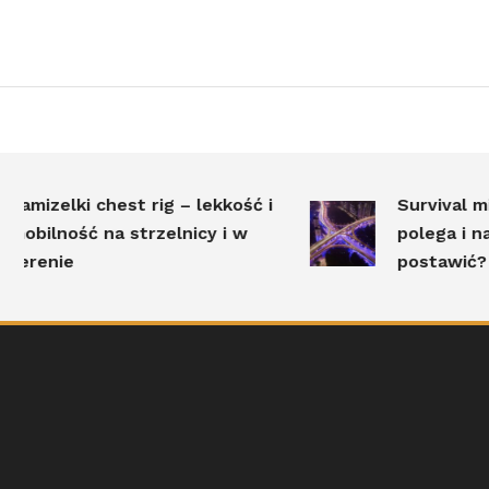
amizelki chest rig – lekkość i
Survival miej
obilność na strzelnicy i w
polega i na j
erenie
postawić?