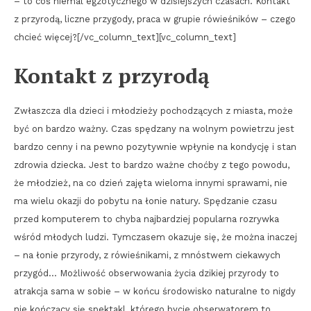
– to coś niemal egzotycznego w dzisiejszych czasach. Kontakt
z przyrodą, liczne przygody, praca w grupie rówieśników – czego
chcieć więcej?[/vc_column_text][vc_column_text]
Kontakt z przyrodą
Zwłaszcza dla dzieci i młodzieży pochodzących z miasta, może
być on bardzo ważny. Czas spędzany na wolnym powietrzu jest
bardzo cenny i na pewno pozytywnie wpłynie na kondycję i stan
zdrowia dziecka. Jest to bardzo ważne choćby z tego powodu,
że młodzież, na co dzień zajęta wieloma innymi sprawami, nie
ma wielu okazji do pobytu na łonie natury. Spędzanie czasu
przed komputerem to chyba najbardziej popularna rozrywka
wśród młodych ludzi. Tymczasem okazuje się, że można inaczej
– na łonie przyrody, z rówieśnikami, z mnóstwem ciekawych
przygód… Możliwość obserwowania życia dzikiej przyrody to
atrakcja sama w sobie – w końcu środowisko naturalne to nigdy
nie kończący się spektakl, którego bycie obserwatorem to