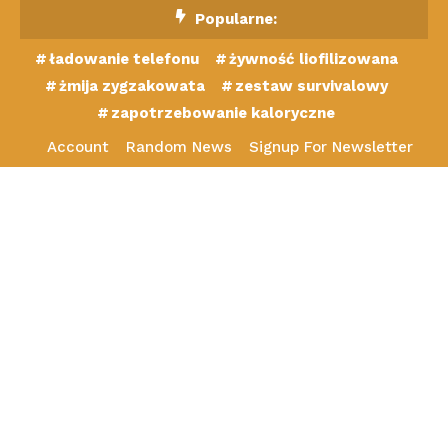
Skip
Popularne:
To
ładowanie telefonu
żywność liofilizowana
Content
żmija zygzakowata
zestaw survivalowy
zapotrzebowanie kaloryczne
Account
Random News
Signup For Newsletter