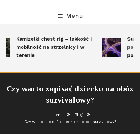
Menu
Kamizelki chest rig – lekkość i
Surviv
mobilność na strzelnicy i w
polega
terenie
posta
Czy warto zapisać dziecko na obóz
survivalowy?
Home
Blog
Czy warto zapisać dziecko na obóz survivalowy?