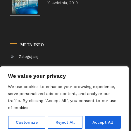
19 kwietnia, 2019
META INFO
Zaloguj się
Kanał wpisów
We value your privacy
Kanał komentarzy
We use cookies to enhance your browsing experience,
serve personalized ads or content, and analyze our
WordPress.org
traffic. By clicking "Accept All", you consent to our use
of cookies.
Advertisement
Tutorials
Customize
Reject All
Accept All
Color MagazineX
|
Theme: Color Magazine by
Mystery Themes
.