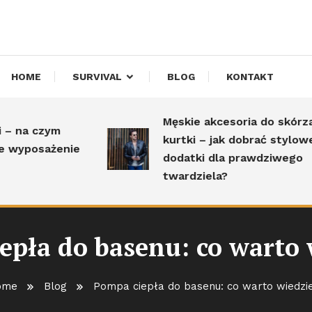
HOME
SURVIVAL
BLOG
KONTAKT
Męskie akcesoria do skórzanej
czym
kurtki – jak dobrać stylowe
sażenie
dodatki dla prawdziwego
twardziela?
epła do basenu: co warto 
ome
Blog
Pompa ciepła do basenu: co warto wiedzi