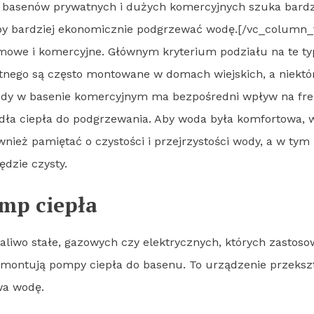
ch basenów prywatnych i dużych komercyjnych szuka bardz
aby bardziej ekonomicznie podgrzewać wodę.[/vc_column
owe i komercyjne. Głównym kryterium podziału na te typy
go są często montowane w domach wiejskich, a niektóre
y w basenie komercyjnym ma bezpośredni wpływ na frekwen
dła ciepła do podgrzewania. Aby woda była komfortowa,
ież pamiętać o czystości i przejrzystości wody, a w tym
ędzie czysty.
omp ciepła
aliwo stałe, gazowych czy elektrycznych, których zastoso
ej montują pompy ciepła do basenu. To urządzenie przeksz
wa wodę.