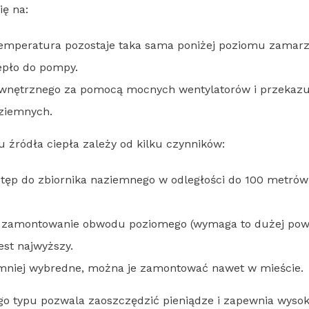
ię na:
 temperatura pozostaje taka sama poniżej poziomu zamarza
epło do pompy.
zewnętrznego za pomocą mocnych wentylatorów i przekazuj
ziemnych.
 źródła ciepła zależy od kilku czynników:
p do zbiornika naziemnego w odległości do 100 metrów l
 zamontowanie obwodu poziomego (wymaga to dużej powi
est najwyższy.
mniej wybredne, można je zamontować nawet w mieście.
 typu pozwala zaoszczędzić pieniądze i zapewnia wysok