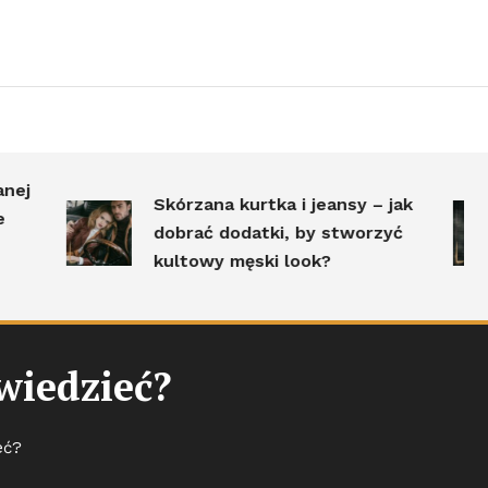
K
Skórzana kurtka i jeansy – jak
m
dobrać dodatki, by stworzyć
D
kultowy męski look?
j
wiedzieć?
eć?