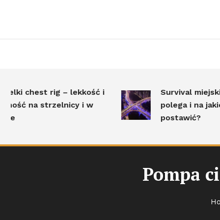
hest rig – lekkość i
Survival miejski – na 
a strzelnicy i w
polega i na jakie wypo
postawić?
Pompa ci
H