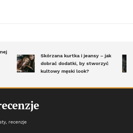
K
Skórzana kurtka i jeansy – jak
mę
dobrać dodatki, by stworzyć
D
kultowy męski look?
j
recenzje
sty, recenzje