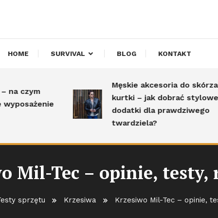
HOME
SURVIVAL
BLOG
KONTAKT
Męskie akcesoria do skórzanej
zym
kurtki – jak dobrać stylowe
sażenie
dodatki dla prawdziwego
twardziela?
o Mil-Tec – opinie, testy, 
Testy sprzętu
Krzesiwa
Krzesiwo Mil-Tec – opinie, te