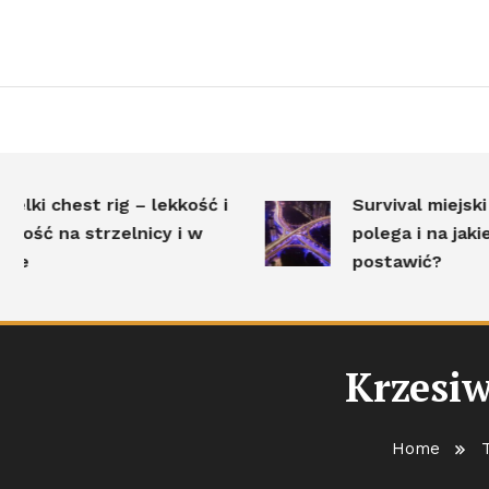
hest rig – lekkość i
Survival miejski – na c
a strzelnicy i w
polega i na jakie wypo
postawić?
Krzesiw
Home