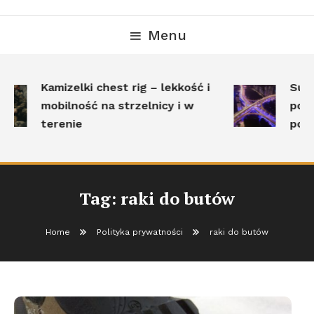
Menu
Kamizelki chest rig – lekkość i
Surv
mobilność na strzelnicy i w
pole
terenie
post
Tag:
raki do butów
Home
Polityka prywatności
raki do butów