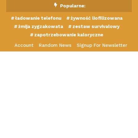
Skip
Popularne:
To
ładowanie telefonu
żywność liofilizowana
Content
żmija zygzakowata
zestaw survivalowy
zapotrzebowanie kaloryczne
Account
Random News
Signup For Newsletter