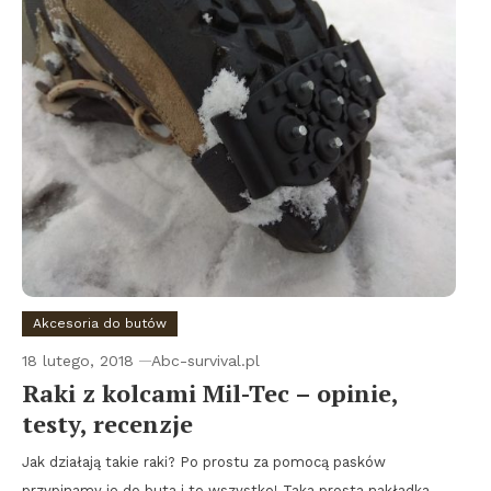
Akcesoria do butów
18 lutego, 2018
Abc-survival.pl
Raki z kolcami Mil-Tec – opinie,
testy, recenzje
Jak działają takie raki? Po prostu za pomocą pasków
przypinamy je do buta i to wszystko! Taka prosta nakładka,