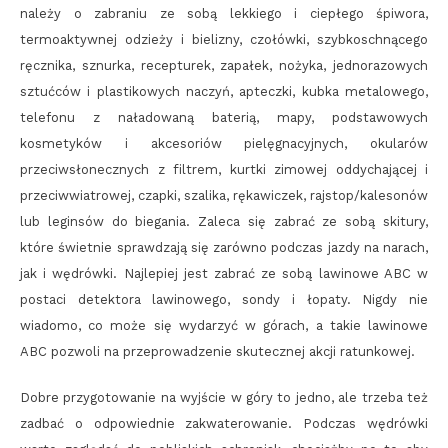
należy o zabraniu ze sobą lekkiego i ciepłego śpiwora,
termoaktywnej odzieży i bielizny, czołówki, szybkoschnącego
ręcznika, sznurka, recepturek, zapałek, nożyka, jednorazowych
sztućców i plastikowych naczyń, apteczki, kubka metalowego,
telefonu z naładowaną baterią, mapy, podstawowych
kosmetyków i akcesoriów pielęgnacyjnych, okularów
przeciwsłonecznych z filtrem, kurtki zimowej oddychającej i
przeciwwiatrowej, czapki, szalika, rękawiczek, rajstop/kalesonów
lub leginsów do biegania. Zaleca się zabrać ze sobą skitury,
które świetnie sprawdzają się zarówno podczas jazdy na narach,
jak i wędrówki. Najlepiej jest zabrać ze sobą lawinowe ABC w
postaci detektora lawinowego, sondy i łopaty. Nigdy nie
wiadomo, co może się wydarzyć w górach, a takie lawinowe
ABC pozwoli na przeprowadzenie skutecznej akcji ratunkowej.
Dobre przygotowanie na wyjście w góry to jedno, ale trzeba też
zadbać o odpowiednie zakwaterowanie. Podczas wędrówki