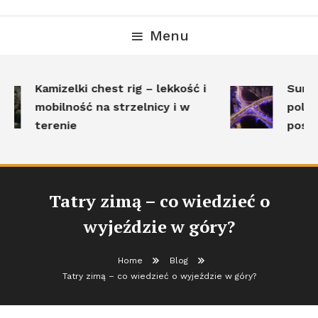
Menu
Kamizelki chest rig – lekkość i
Surviv
mobilność na strzelnicy i w
polega
terenie
posta
Tatry zimą – co wiedzieć o
wyjeździe w góry?
Home
Blog
Tatry zimą – co wiedzieć o wyjeździe w góry?