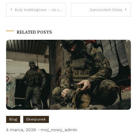
Nawigacja
Buty trekkingowe – na co zwrócić uwagę?
Samolotem bliżej
wpisu
RELATED POSTS
Blog
Ekwipunek
4 marca, 2026
moj_nowy_admin