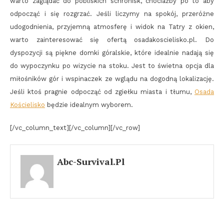
warto zaglądać do pobliskich schronisk, chociażby po to aby
odpocząć i się rozgrzać. Jeśli liczymy na spokój, przeróżne
udogodnienia, przyjemną atmosferę i widok na Tatry z okien,
warto zainteresować się ofertą osadakoscielisko.pl. Do
dyspozycji są piękne domki góralskie, które idealnie nadają się
do wypoczynku po wizycie na stoku. Jest to świetna opcja dla
miłośników gór i wspinaczek ze wglądu na dogodną lokalizację.
Jeśli ktoś pragnie odpocząć od zgiełku miasta i tłumu,
Osada
Kościelisko
będzie idealnym wyborem.
[/vc_column_text][/vc_column][/vc_row]
Abc-Survival.pl