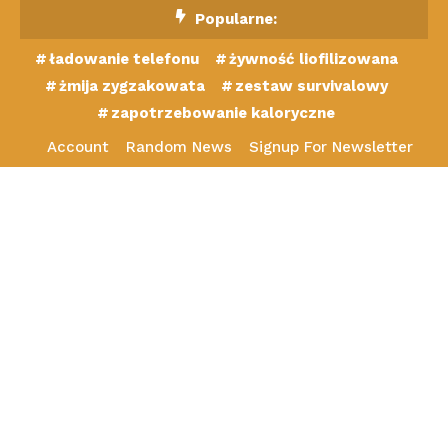
Skip
Popularne:
To
ładowanie telefonu
żywność liofilizowana
Content
żmija zygzakowata
zestaw survivalowy
zapotrzebowanie kaloryczne
Account
Random News
Signup For Newsletter