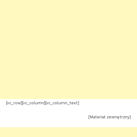
[vc_row][vc_column][vc_column_text]
[Materiał zewnętrzny]