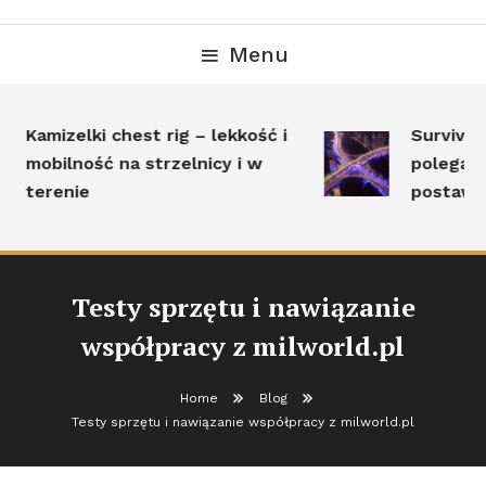
Menu
Kamizelki chest rig – lekkość i
Survival 
mobilność na strzelnicy i w
polega i 
terenie
postawić
Testy sprzętu i nawiązanie
współpracy z milworld.pl
Home
Blog
Testy sprzętu i nawiązanie współpracy z milworld.pl