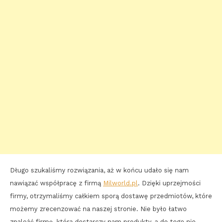
Długo szukaliśmy rozwiązania, aż w końcu udało się nam
nawiązać współpracę z firmą
Milworld.pl
. Dzięki uprzejmości
firmy, otrzymaliśmy całkiem sporą dostawę przedmiotów, które
możemy zrecenzować na naszej stronie. Nie było łatwo
znaleźć firmę, która dostarczy nam produkty, a do tego nie