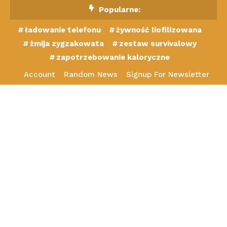
Skip
Popularne:
To
ładowanie telefonu
żywność liofilizowana
Content
żmija zygzakowata
zestaw survivalowy
zapotrzebowanie kaloryczne
Account
Random News
Signup For Newsletter