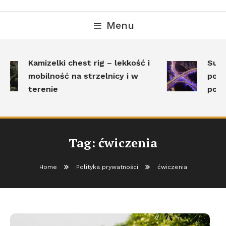
Menu
Kamizelki chest rig – lekkość i
Survi
mobilność na strzelnicy i w
poleg
terenie
post
Tag:
ćwiczenia
Home
Polityka prywatności
ćwiczenia