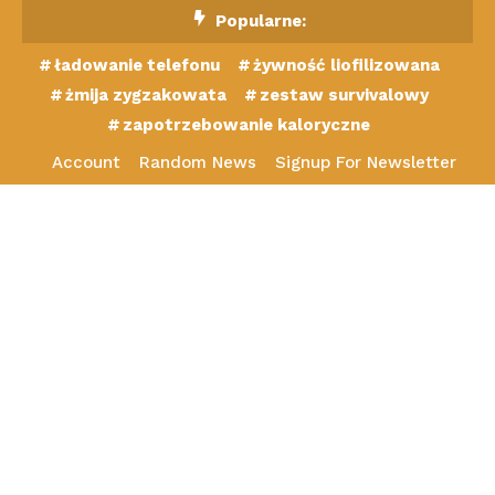
Skip
Popularne:
To
ładowanie telefonu
żywność liofilizowana
Content
żmija zygzakowata
zestaw survivalowy
zapotrzebowanie kaloryczne
Account
Random News
Signup For Newsletter