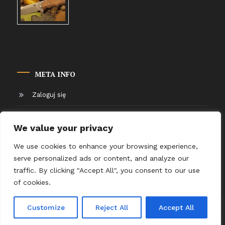
META INFO
Zaloguj się
Kanał wpisów
We value your privacy
Kanał komentarzy
We use cookies to enhance your browsing experience,
serve personalized ads or content, and analyze our
WordPress.org
traffic. By clicking "Accept All", you consent to our use
of cookies.
Advertisement
Tutorials
Customize
Reject All
Accept All
Color MagazineX
|
Theme: Color Magazine by
Mystery Themes
.