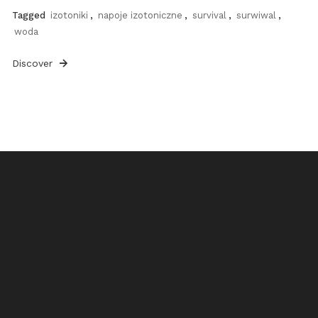
Tagged
izotoniki
,
napoje izotoniczne
,
survival
,
surwiwal
,
woda
Discover