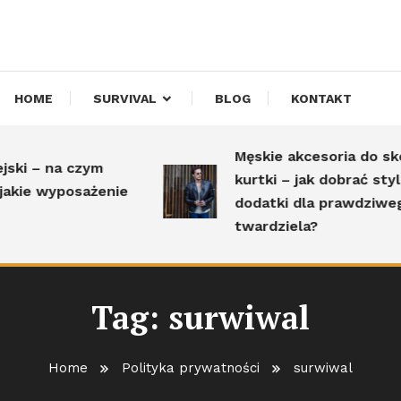
HOME
SURVIVAL
BLOG
KONTAKT
Męskie akcesoria do skórza
i – na czym
kurtki – jak dobrać stylow
ie wyposażenie
dodatki dla prawdziwego
twardziela?
Tag:
surwiwal
Home
Polityka prywatności
surwiwal