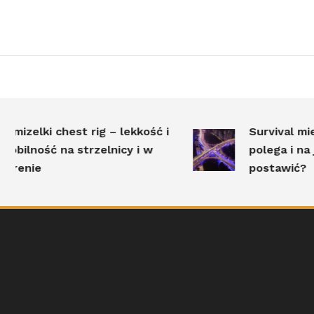
zelki chest rig – lekkość i
Survival miejsk
ilność na strzelnicy i w
polega i na jak
enie
postawić?