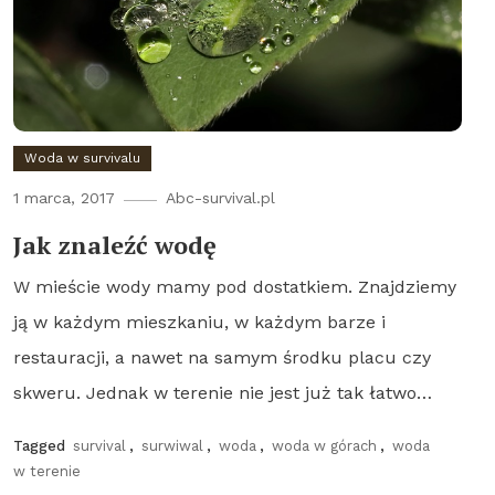
Woda w survivalu
1 marca, 2017
Abc-survival.pl
Jak znaleźć wodę
W mieście wody mamy pod dostatkiem. Znajdziemy
ją w każdym mieszkaniu, w każdym barze i
restauracji, a nawet na samym środku placu czy
skweru. Jednak w terenie nie jest już tak łatwo…
Tagged
survival
,
surwiwal
,
woda
,
woda w górach
,
woda
w terenie