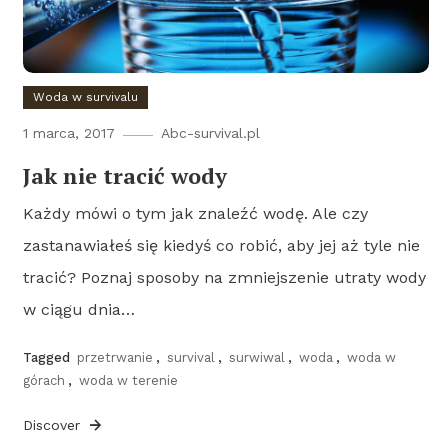
Woda w survivalu
1 marca, 2017
Abc-survival.pl
Jak nie tracić wody
Każdy mówi o tym jak znaleźć wodę. Ale czy
zastanawiałeś się kiedyś co robić, aby jej aż tyle nie
tracić? Poznaj sposoby na zmniejszenie utraty wody
w ciągu dnia…
Tagged
przetrwanie
,
survival
,
surwiwal
,
woda
,
woda w
górach
,
woda w terenie
Discover