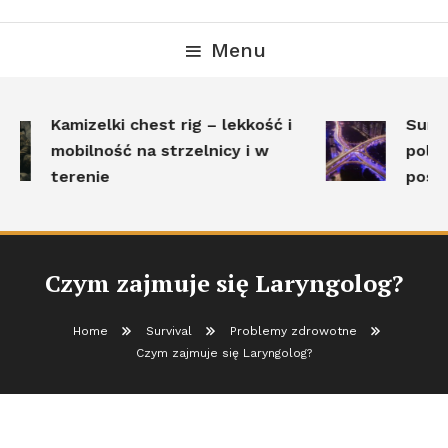
Menu
Kamizelki chest rig – lekkość i
Surviv
mobilność na strzelnicy i w
polega
terenie
posta
Czym zajmuje się Laryngolog?
Home
Survival
Problemy zdrowotne
Czym zajmuje się Laryngolog?