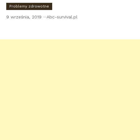
Problemy zdrowotne
9 września, 2019
Abc-survival.pl
Czym zajmuje się Laryngolog?