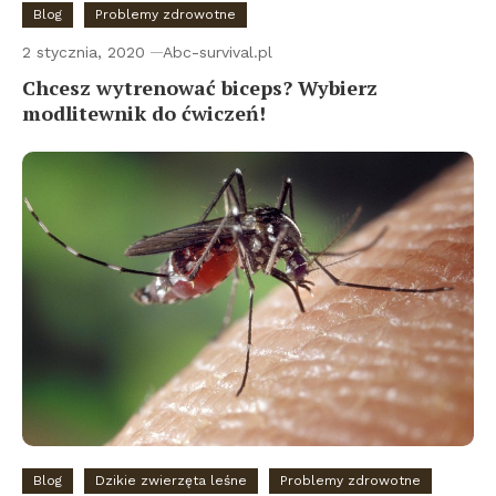
Blog
Problemy zdrowotne
2 stycznia, 2020
Abc-survival.pl
Chcesz wytrenować biceps? Wybierz
modlitewnik do ćwiczeń!
Blog
Dzikie zwierzęta leśne
Problemy zdrowotne