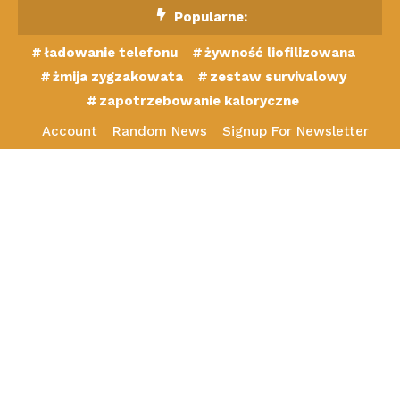
Skip
Popularne:
To
ładowanie telefonu
żywność liofilizowana
Content
żmija zygzakowata
zestaw survivalowy
zapotrzebowanie kaloryczne
Account
Random News
Signup For Newsletter