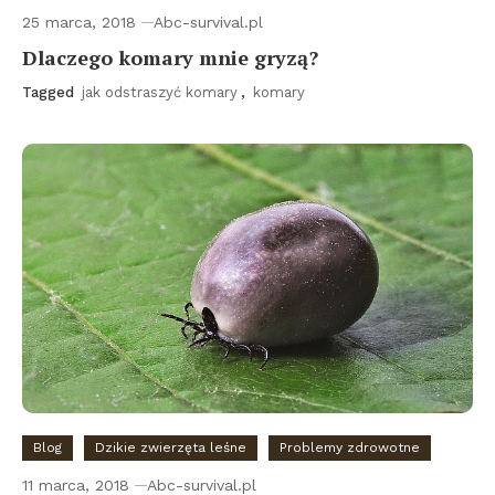
25 marca, 2018
Abc-survival.pl
Dlaczego komary mnie gryzą?
Tagged
jak odstraszyć komary
,
komary
Blog
Dzikie zwierzęta leśne
Problemy zdrowotne
11 marca, 2018
Abc-survival.pl